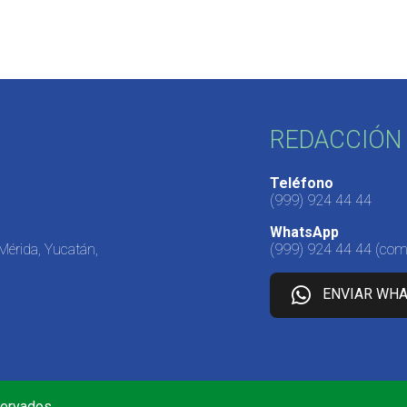
REDACCIÓN 
Teléfono
(999) 924 44 44
WhatsApp
 Mérida, Yucatán,
(999) 924 44 44
(come
ENVIAR WH
servados.