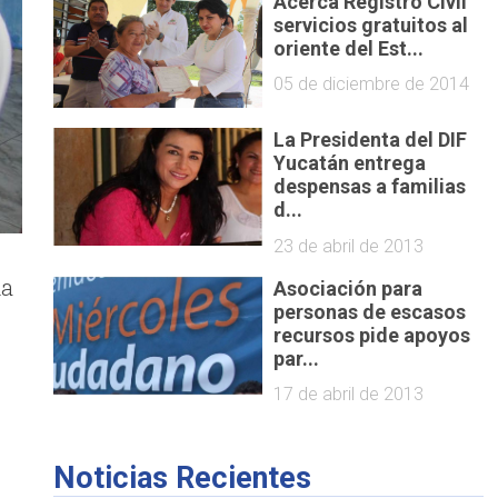
Acerca Registro Civil
servicios gratuitos al
oriente del Est...
05 de diciembre de 2014
La Presidenta del DIF
Yucatán entrega
despensas a familias
d...
23 de abril de 2013
ma
Asociación para
personas de escasos
recursos pide apoyos
n
par...
17 de abril de 2013
Noticias Recientes