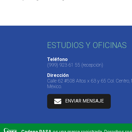
ESTUDIOS Y OFICINAS
Teléfono
(999) 923 61 55
(recepción)
Dirección
Calle 62 #508 Altos x 63 y 65 Col. Centro,
México.
ENVIAR MENSAJE
Cadena RASA
es una marca registrada. Derechos re