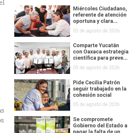
el
Miércoles Ciudadano,
referente de atención
oportuna y clara...
05 de agosto de 2026
Comparte Yucatán
con Oaxaca estrategia
científica para preve...
05 de agosto de 2026
Pide Cecilia Patrón
seguir trabajado en la
cohesión social
05 de agosto de 2026
as
os
Se compromete
Gobierno del Estado a
pagar la falta de un