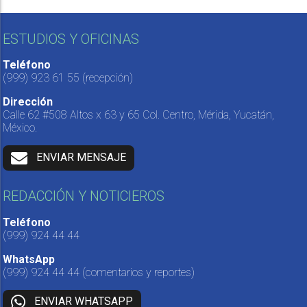
ESTUDIOS Y OFICINAS
Teléfono
(999) 923 61 55
(recepción)
Dirección
Calle 62 #508 Altos x 63 y 65 Col. Centro, Mérida, Yucatán,
México.
ENVIAR MENSAJE
REDACCIÓN Y NOTICIEROS
Teléfono
(999) 924 44 44
WhatsApp
(999) 924 44 44
(comentarios y reportes)
ENVIAR WHATSAPP