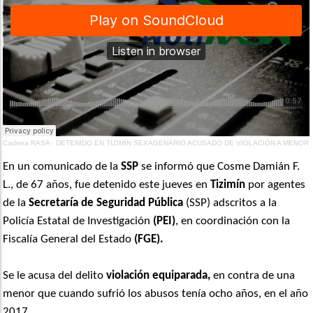
Cadena RASA
·
DETENIDO EN TIZIMÍN SEXAGENARIO ACUSADO DE VIOLACIÓN A MENOR
En un comunicado de la
SSP
se informó que Cosme Damián F.
L., de 67 años, fue detenido este jueves en
Tizimín
por agentes
de la
Secretaría de Seguridad Pública
(SSP) adscritos a la
Policía Estatal de Investigación
(PEI)
, en coordinación con la
Fiscalía General del Estado
(FGE).
Se le acusa del delito
violación equiparada,
en contra de una
menor que cuando sufrió los abusos tenía ocho años, en el año
2017.