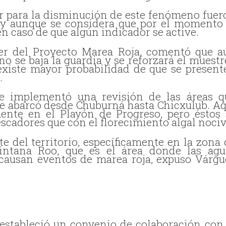
or para la disminución de este fenómeno fuer
, y aunque se considera que por el momento 
en caso de que algún indicador se active.
íder del Proyecto Marea Roja, comentó que a
no se baja la guardia y se reforzará el muestr
existe mayor probabilidad de que se present
.
e implementó una revisión de las áreas q
ue abarcó desde Chuburná hasta Chicxulub. Aq
ente en el Playón de Progreso, pero éstos 
scadores que con el florecimiento algal nociv
e del territorio, específicamente en la zona 
ntana Roo, que es el área donde las agu
 causan eventos de marea roja, expuso Várgu
estableció un convenio de colaboración con 