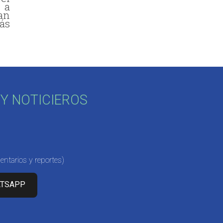
 a
an
ás
Y NOTICIEROS
ntarios y reportes)
ATSAPP