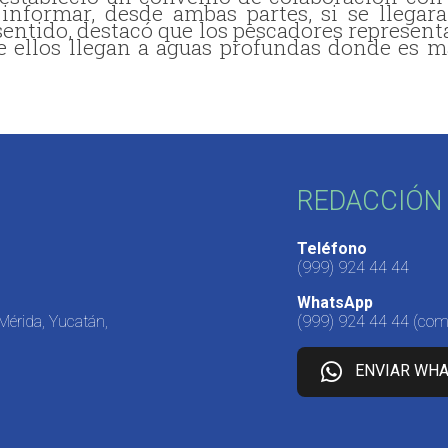
informar, desde ambas partes, si se llegara
 sentido, destacó que los pescadores represent
ue ellos llegan a aguas profundas donde es m
REDACCIÓN 
Teléfono
(999) 924 44 44
WhatsApp
 Mérida, Yucatán,
(999) 924 44 44
(come
ENVIAR WH