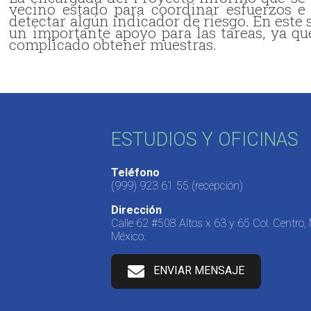
vecino estado para coordinar esfuerzos e 
detectar algún indicador de riesgo. En este
un importante apoyo para las tareas, ya q
complicado obtener muestras.
ESTUDIOS Y OFICINAS
Teléfono
(999) 923 61 55
(recepción)
Dirección
Calle 62 #508 Altos x 63 y 65 Col. Centro,
México.
ENVIAR MENSAJE