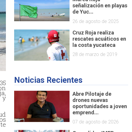
señalización en playas
de Yuc...
26 de agosto de 2025
Cruz Roja realiza
rescates acuáticos en
la costa yucateca
28 de marzo de 2019
Noticias Recientes
35
son
ja,
Abre Pilotaje de
 y
drones nuevas
oportunidades a joven
emprend...
ud
os
07 de agosto de 2026
te