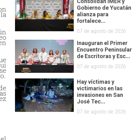
Consolidan IMER y
Gobierno de Yucatán
on
la
alianza para
fortalece...
ún
07 de agosto de 2026
eo
en
Inauguran el Primer
Encuentro Peninsular
de Escritoras y Esc...
ue
uí
07 de agosto de 2026
se
o.
Hay víctimas y
de
victimarios en las
as
invasiones en San
ez
José Tec...
07 de agosto de 2026
el