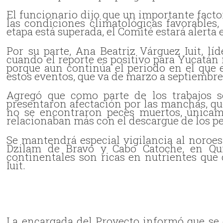
El funcionario dijo que un importante fact
las condiciones climatológicas favorables
etapa está superada, el Comité estará alerta 
Por su parte, Ana Beatriz Várguez Iuit, l
cuando el reporte es positivo para Yucatán 
porque aun continúa el periodo en el que 
estos eventos, que va de marzo a septiembre
Agregó que como parte de los trabajos s
presentaron afectación por las manchas, q
no se encontraron peces muertos, únicam
relacionaban más con el descargue de los pe
Se mantendrá especial vigilancia al noroest
Dzilam de Bravo y Cabo Catoche, en Qui
continentales son ricas en nutrientes que
Iuit.
La encargada del Proyecto informó que se 