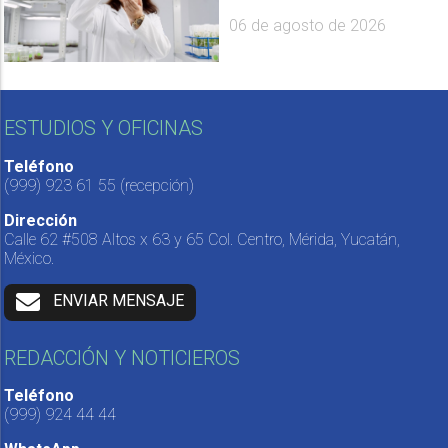
06 de agosto de 2026
ESTUDIOS Y OFICINAS
Teléfono
(999) 923 61 55
(recepción)
Dirección
Calle 62 #508 Altos x 63 y 65 Col. Centro, Mérida, Yucatán,
México.
ENVIAR MENSAJE
REDACCIÓN Y NOTICIEROS
Teléfono
(999) 924 44 44