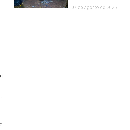
07 de agosto de 2026
el
.
e