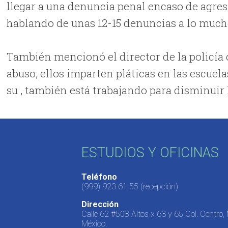
llegar a una denuncia penal encaso de agresió
hablando de unas 12-15 denuncias a lo mucho\\\\\\\\
También mencionó el director de la policía c
abuso, ellos imparten pláticas en las escuel
su , también está trabajando para disminuir 
ESTUDIOS Y OFICINAS
Teléfono
(999) 923 61 55
(recepción)
Dirección
Calle 62 #508 Altos x 63 y 65 Col. Centro,
México.