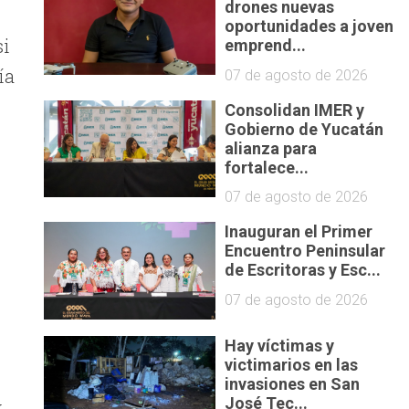
drones nuevas
oportunidades a joven
si
emprend...
ía
07 de agosto de 2026
Consolidan IMER y
Gobierno de Yucatán
alianza para
fortalece...
07 de agosto de 2026
Inauguran el Primer
Encuentro Peninsular
de Escritoras y Esc...
07 de agosto de 2026
Hay víctimas y
victimarios en las
invasiones en San
José Tec...
y