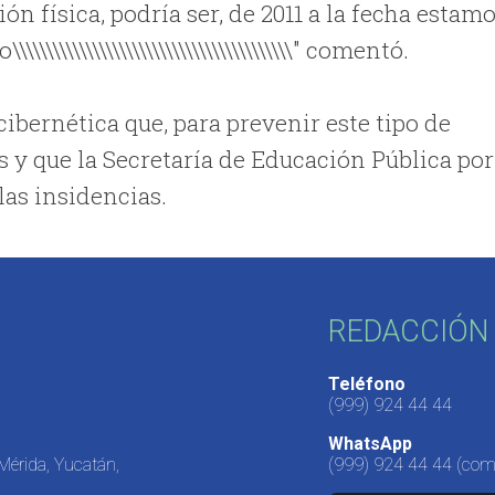
n física, podría ser, de 2011 a la fecha estam
\\\\\\\\\\\\\\\\\\\\\\\\\\\\\\\\\\" comentó.
ibernética que, para prevenir este tipo de
as y que la Secretaría de Educación Pública por
las insidencias.
REDACCIÓN 
Teléfono
(999) 924 44 44
WhatsApp
 Mérida, Yucatán,
(999) 924 44 44
(come