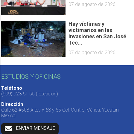
07 de agosto de 2026
Hay víctimas y
victimarios en las
invasiones en San José
Tec...
07 de agosto de 2026
ESTUDIOS Y OFICINAS
Teléfono
(999) 923 61 55
(recepción)
Dirección
Calle 62 #508 Altos x 63 y 65 Col. Centro, Mérida, Yucatán,
México.
ENVIAR MENSAJE