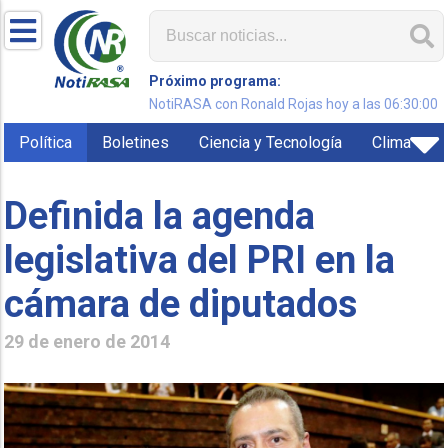
Próximo programa:
NotiRASA con Ronald Rojas hoy a las 06:30:00
Política
Boletines
Ciencia y Tecnología
Clima
Definida la agenda
legislativa del PRI en la
cámara de diputados
29 de enero de 2014