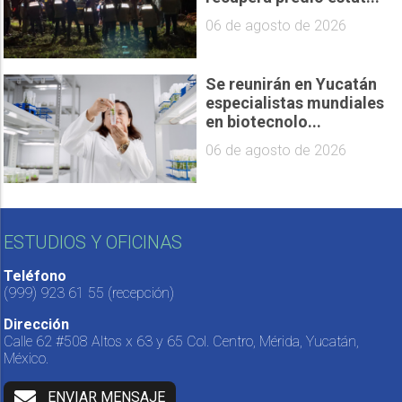
06 de agosto de 2026
Se reunirán en Yucatán
especialistas mundiales
en biotecnolo...
06 de agosto de 2026
ESTUDIOS Y OFICINAS
Teléfono
(999) 923 61 55
(recepción)
Dirección
Calle 62 #508 Altos x 63 y 65 Col. Centro, Mérida, Yucatán,
México.
ENVIAR MENSAJE