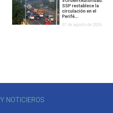
#OrdenYAutoridad:
SSP restablece la
circulación en el
Perifé...
07 de agosto de 2026
Y NOTICIEROS