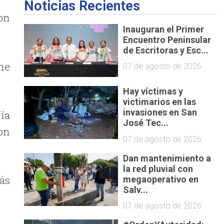
Noticias Recientes
on
Inauguran el Primer
Encuentro Peninsular
de Escritoras y Esc...
he
07 de agosto de 2026
Hay víctimas y
victimarios en las
invasiones en San
ía
José Tec...
on
07 de agosto de 2026
Dan mantenimiento a
la red pluvial con
ás
megaoperativo en
Salv...
07 de agosto de 2026