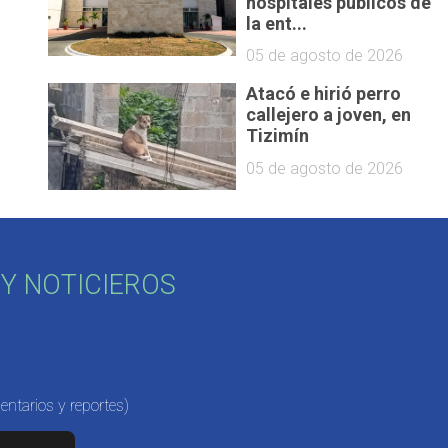
hospitales públicos de
la ent...
05 de agosto de 2026
Atacó e hirió perro
callejero a joven, en
Tizimín
05 de agosto de 2026
Y NOTICIEROS
ntarios y reportes)