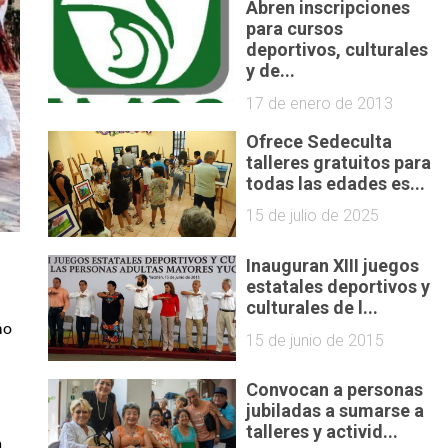
Abren inscripciones
para cursos
deportivos, culturales
y de...
17 de enero de 2013
Ofrece Sedeculta
talleres gratuitos para
todas las edades es...
15 de julio de 2025
Inauguran XIII juegos
estatales deportivos y
culturales de l...
o 
15 de junio de 2015
Convocan a personas
jubiladas a sumarse a
talleres y activid...
 