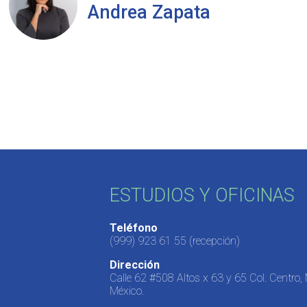
Andrea Zapata
ESTUDIOS Y OFICINAS
Teléfono
(999) 923 61 55
(recepción)
Dirección
Calle 62 #508 Altos x 63 y 65 Col. Centro,
México.