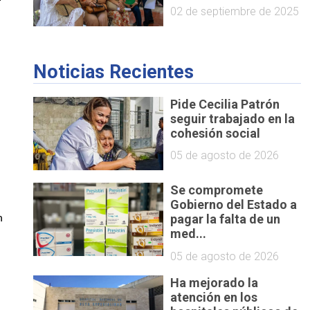
02 de septiembre de 2025
Noticias Recientes
Pide Cecilia Patrón
seguir trabajado en la
cohesión social
05 de agosto de 2026
Se compromete
Gobierno del Estado a
pagar la falta de un
 extensión 
med...
05 de agosto de 2026
Ha mejorado la
atención en los