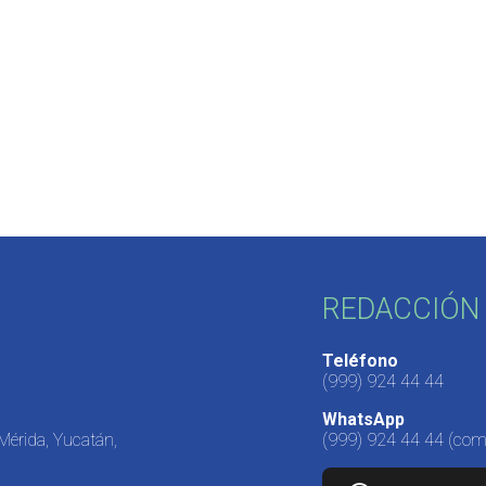
REDACCIÓN 
Teléfono
(999) 924 44 44
WhatsApp
 Mérida, Yucatán,
(999) 924 44 44
(come