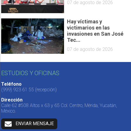
07 de agosto de 2026
Hay víctimas y
victimarios en las
invasiones en San José
Tec...
07 de agosto de 2026
ESTUDIOS Y OFICINAS
Teléfono
(999) 923 61 55
(recepción)
Dirección
Calle 62 #508 Altos x 63 y 65 Col. Centro, Mérida, Yucatán,
México.
ENVIAR MENSAJE