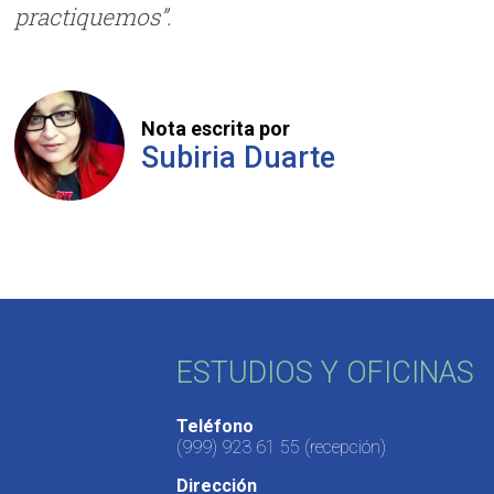
practiquemos”.
Nota escrita por
Subiria Duarte
ESTUDIOS Y OFICINAS
Teléfono
(999) 923 61 55
(recepción)
Dirección