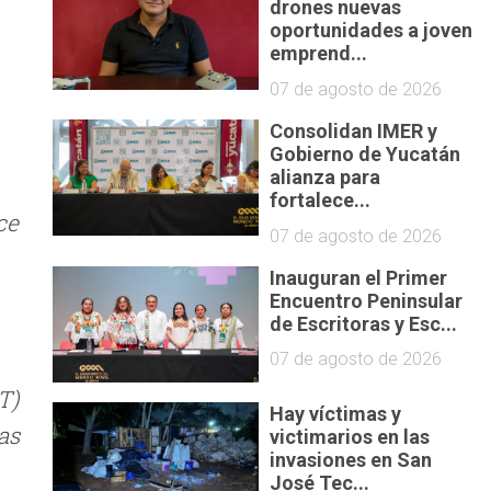
drones nuevas
oportunidades a joven
emprend...
07 de agosto de 2026
Consolidan IMER y
Gobierno de Yucatán
alianza para
fortalece...
ce
07 de agosto de 2026
Inauguran el Primer
Encuentro Peninsular
de Escritoras y Esc...
07 de agosto de 2026
T)
Hay víctimas y
as
victimarios en las
invasiones en San
José Tec...