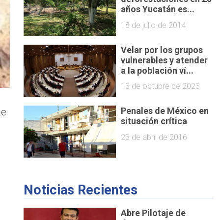
años Yucatán es...
18 de julio de 2014
Velar por los grupos
vulnerables y atender
a la población ví...
13 de octubre de 2023
de
Penales de México en
situación crítica
23 de abril de 2016
Noticias Recientes
Abre Pilotaje de