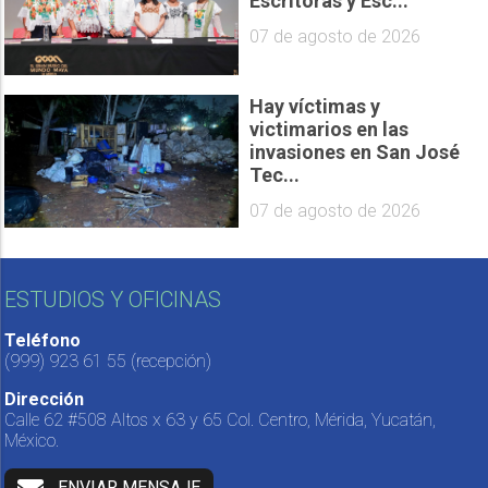
Escritoras y Esc...
07 de agosto de 2026
Hay víctimas y
victimarios en las
invasiones en San José
Tec...
07 de agosto de 2026
ESTUDIOS Y OFICINAS
Teléfono
(999) 923 61 55
(recepción)
Dirección
Calle 62 #508 Altos x 63 y 65 Col. Centro, Mérida, Yucatán,
México.
ENVIAR MENSAJE