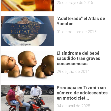
25 de mayo de 2015
"Adulterado" el Atlas de
Yucatán
01 de octubre de 2018
El síndrome del bebé
sacudido trae graves
consecuencias
29 de julio de 2014
Preocupa en Tizimín sin
número de adolescentes
en motociclet...
04 de abril de 2025