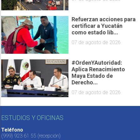
Refuerzan acciones para
certificar a Yucatán
como estado lib...
07 de agosto de 2026
#OrdenYAutoridad:
Aplica Renacimiento
Maya Estado de
Derecho...
07 de agosto de 2026
ESTUDIOS Y OFICINAS
Teléfono
(999) 923 61 55
(recepción)