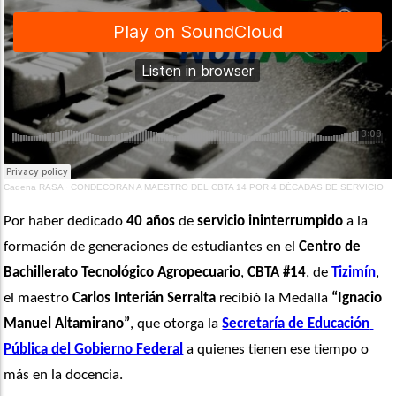
Cadena RASA
·
CONDECORAN A MAESTRO DEL CBTA 14 POR 4 DÉCADAS DE SERVICIO
Por haber dedicado
 40 años
 de 
servicio ininterrumpido
 a la 
formación de generaciones de estudiantes en el 
Centro de 
Bachillerato Tecnológico Agropecuario
, 
CBTA #14
, de 
Tizimín
, 
el maestro 
Carlos Interián Serralta
 recibió la Medalla 
“Ignacio 
Manuel Altamirano”
, que otorga la 
Secretaría de Educación 
Pública del Gobierno Federal
 a quienes tienen ese tiempo o 
más en la docencia.