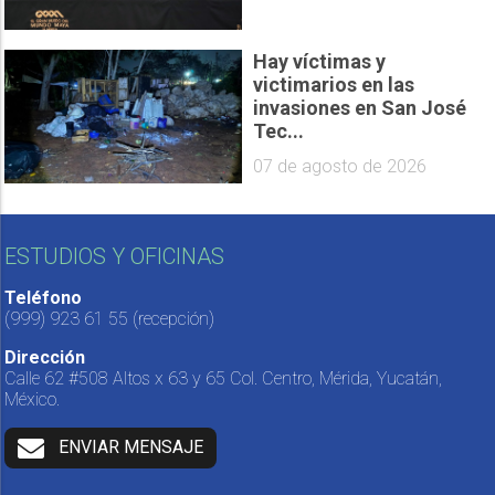
Hay víctimas y
victimarios en las
invasiones en San José
Tec...
07 de agosto de 2026
ESTUDIOS Y OFICINAS
Teléfono
(999) 923 61 55
(recepción)
Dirección
Calle 62 #508 Altos x 63 y 65 Col. Centro, Mérida, Yucatán,
México.
ENVIAR MENSAJE