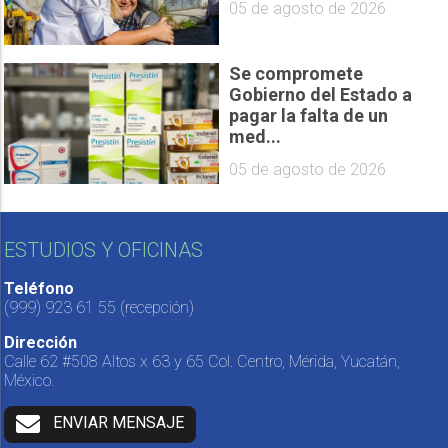
05 de agosto de 2026
Se compromete
Gobierno del Estado a
pagar la falta de un
med...
05 de agosto de 2026
ESTUDIOS Y OFICINAS
Teléfono
(999) 923 61 55
(recepción)
Dirección
Calle 62 #508 Altos x 63 y 65 Col. Centro, Mérida, Yucatán,
México.
ENVIAR MENSAJE