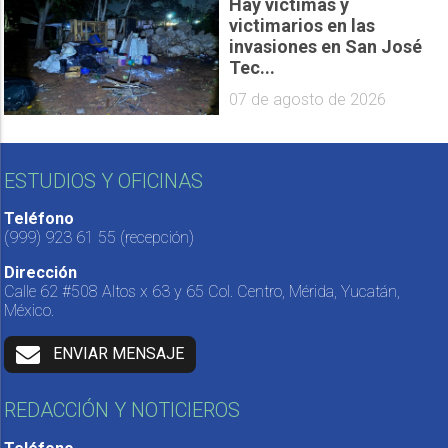
Hay víctimas y
victimarios en las
invasiones en San José
Tec...
07 de agosto de 2026
ESTUDIOS Y OFICINAS
Teléfono
(999) 923 61 55
(recepción)
Dirección
Calle 62 #508 Altos x 63 y 65 Col. Centro, Mérida, Yucatán,
México.
ENVIAR MENSAJE
REDACCIÓN Y NOTICIEROS