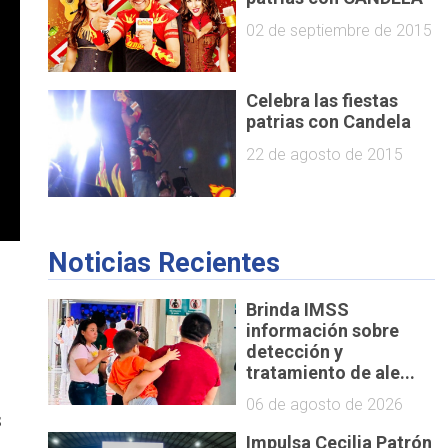
02 de septiembre de 2015
Celebra las fiestas
patrias con Candela
22 de agosto de 2015
Noticias Recientes
l
Brinda IMSS
información sobre
detección y
tratamiento de ale...
06 de agosto de 2026
s
Impulsa Cecilia Patrón