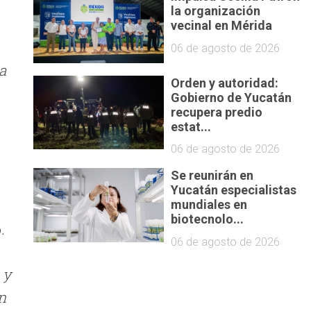
la organización
vecinal en Mérida
06 de agosto de 2026
a
Orden y autoridad:
Gobierno de Yucatán
recupera predio
estat...
06 de agosto de 2026
Se reunirán en
Yucatán especialistas
mundiales en
biotecnolo...
.
06 de agosto de 2026
 y
n