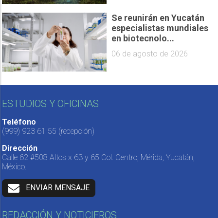
Se reunirán en Yucatán
especialistas mundiales
en biotecnolo...
06 de agosto de 2026
ESTUDIOS Y OFICINAS
Teléfono
(999) 923 61 55
(recepción)
Dirección
Calle 62 #508 Altos x 63 y 65 Col. Centro, Mérida, Yucatán,
México.
ENVIAR MENSAJE
REDACCIÓN Y NOTICIEROS