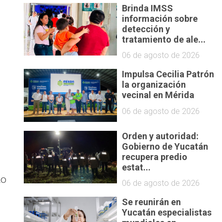
Brinda IMSS
información sobre
detección y
tratamiento de ale...
06 de agosto de 2026
Impulsa Cecilia Patrón
la organización
vecinal en Mérida
06 de agosto de 2026
Orden y autoridad:
Gobierno de Yucatán
recupera predio
estat...
mo
06 de agosto de 2026
Se reunirán en
Yucatán especialistas