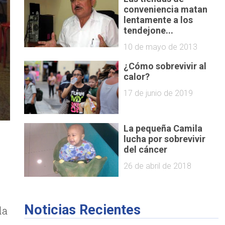
conveniencia matan
lentamente a los
tendejone...
10 de mayo de 2013
¿Cómo sobrevivir al
calor?
17 de junio de 2019
La pequeña Camila
lucha por sobrevivir
del cáncer
26 de abril de 2018
Noticias Recientes
la