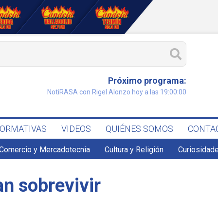
Próximo programa:
NotiRASA con Rigel Alonzo hoy a las 19:00:00
FORMATIVAS
VIDEOS
QUIÉNES SOMOS
CONTA
Comercio y Mercadotecnia
Cultura y Religión
Curiosidade
n sobrevivir