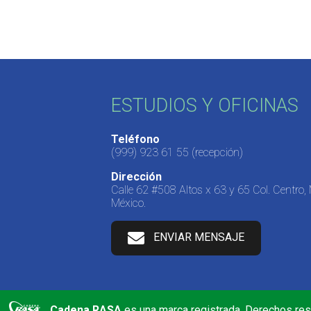
ESTUDIOS Y OFICINAS
Teléfono
(999) 923 61 55
(recepción)
Dirección
Calle 62 #508 Altos x 63 y 65 Col. Centro,
México.
ENVIAR MENSAJE
Cadena RASA
es una marca registrada. Derechos re