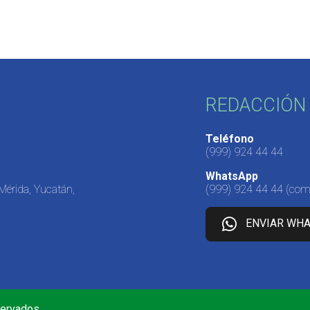
REDACCIÓN 
Teléfono
(999) 924 44 44
WhatsApp
 Mérida, Yucatán,
(999) 924 44 44
(come
ENVIAR WH
servados.