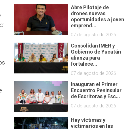
Abre Pilotaje de
drones nuevas
e
oportunidades a joven
er
emprend...
07 de agosto de 2026
Consolidan IMER y
Gobierno de Yucatán
alianza para
os
fortalece...
07 de agosto de 2026
Inauguran el Primer
e
Encuentro Peninsular
de Escritoras y Esc...
07 de agosto de 2026
Hay víctimas y
victimarios en las