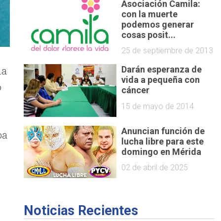
Asociación Camila:
con la muerte
podemos generar
cosas posit...
25 de septiembre de 2013
ha
Darán esperanza de
vida a pequeña con
o
cáncer
15 de mayo de 2014
Anuncian función de
ba
lucha libre para este
domingo en Mérida
02 de abril de 2025
Noticias Recientes