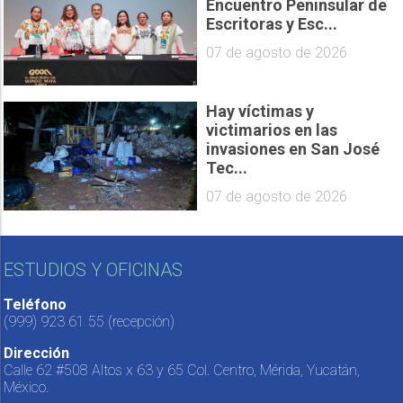
Encuentro Peninsular de
Escritoras y Esc...
07 de agosto de 2026
Hay víctimas y
victimarios en las
invasiones en San José
Tec...
07 de agosto de 2026
ESTUDIOS Y OFICINAS
Teléfono
(999) 923 61 55
(recepción)
Dirección
Calle 62 #508 Altos x 63 y 65 Col. Centro, Mérida, Yucatán,
México.