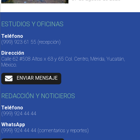
ESTUDIOS Y OFICINAS
Teléfono
(999) 923 61 55
(recepción)
Dirección
Calle 62 #508 Altos x 63 y 65 Col. Centro, Mérida, Yucatán,
México.
ENVIAR MENSAJE
REDACCIÓN Y NOTICIEROS
Teléfono
(999) 924 44 44
WhatsApp
(999) 924 44 44
(comentarios y reportes)