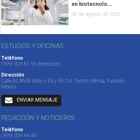
en biotecnolo...
06 de agosto de 2026
ESTUDIOS Y OFICINAS
Teléfono
(999) 923 61 55
(recepción)
Dirección
Calle 62 #508 Altos x 63 y 65 Col. Centro, Mérida, Yucatán,
México.
ENVIAR MENSAJE
REDACCIÓN Y NOTICIEROS
Teléfono
(999) 924 44 44