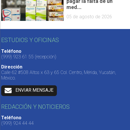
pagar la falta de un
med...
05 de agosto de 2026
ESTUDIOS Y OFICINAS
Teléfono
(999) 923 61 55
(recepción)
Dirección
Calle 62 #508 Altos x 63 y 65 Col. Centro, Mérida, Yucatán,
México.
ENVIAR MENSAJE
REDACCIÓN Y NOTICIEROS
Teléfono
(999) 924 44 44