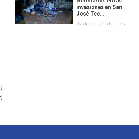
victimarios en las
invasiones en San
José Tec...
07 de agosto de 2026
l
d