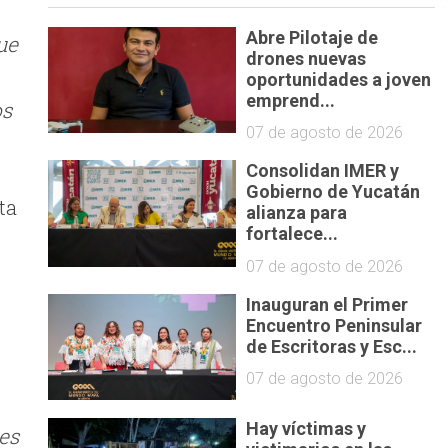
Abre Pilotaje de
ue
drones nuevas
oportunidades a joven
emprend...
os
07 de agosto de 2026
Consolidan IMER y
Gobierno de Yucatán
ta
alianza para
fortalece...
á
07 de agosto de 2026
Inauguran el Primer
Encuentro Peninsular
de Escritoras y Esc...
07 de agosto de 2026
Hay víctimas y
les