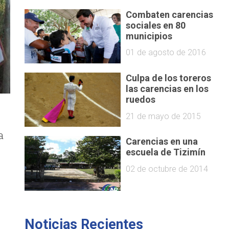
Combaten carencias
sociales en 80
municipios
01 de agosto de 2016
Culpa de los toreros
las carencias en los
ruedos
21 de mayo de 2015
a
Carencias en una
escuela de Tizimín
02 de octubre de 2014
Noticias Recientes