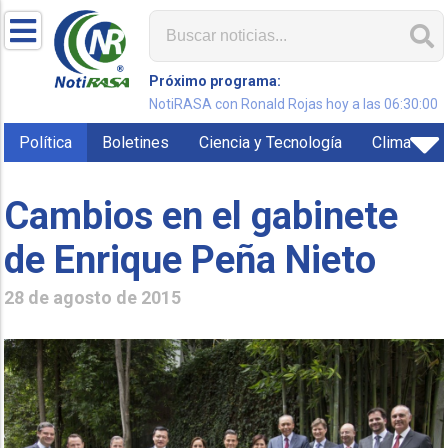
Próximo programa:
NotiRASA con Ronald Rojas hoy a las 06:30:00
Política
Boletines
Ciencia y Tecnología
Clima
Cambios en el gabinete
de Enrique Peña Nieto
28 de agosto de 2015