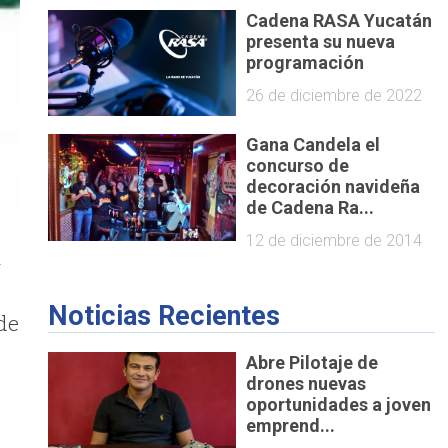
Cadena RASA Yucatán
presenta su nueva
programación
26 de diciembre de 2022
Gana Candela el
concurso de
decoración navideña
de Cadena Ra...
12 de diciembre de 2014
a
Noticias Recientes
 de
Abre Pilotaje de
drones nuevas
oportunidades a joven
emprend...