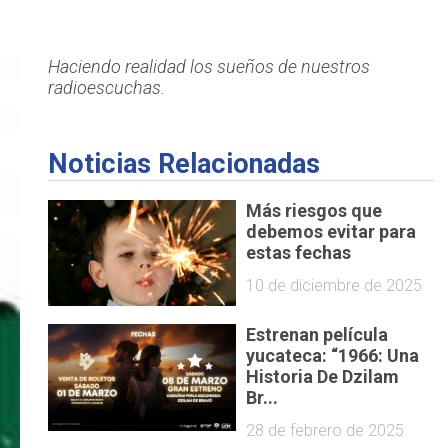
Haciendo realidad los sueños de nuestros
radioescuchas.
Noticias Relacionadas
Más riesgos que
debemos evitar para
estas fechas
10 de diciembre de 2025
Estrenan película
yucateca: “1966: Una
Historia De Dzilam
Br...
28 de febrero de 2025