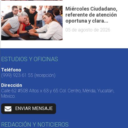
Miércoles Ciudadano,
referente de atención
oportuna y clara...
05 de agosto de 2026
ESTUDIOS Y OFICINAS
Teléfono
(999) 923 61 55
(recepción)
Dirección
Calle 62 #508 Altos x 63 y 65 Col. Centro, Mérida, Yucatán,
México.
ENVIAR MENSAJE
REDACCIÓN Y NOTICIEROS