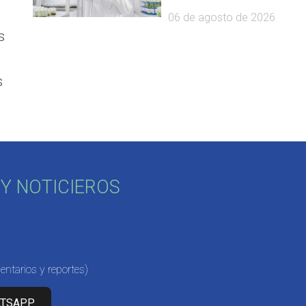
06 de agosto de 2026
s
s
Y NOTICIEROS
ntarios y reportes)
ATSAPP