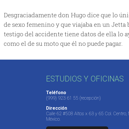
Desgraciadamente don Hugo dice que lo único
de sexo femenino y que viajaba en un Jetta b
testigo del accidente tiene datos de ella lo 
como el de su moto que él no puede pagar.
ESTUDIOS Y OFICINAS
Teléfono
(999) 923 61 55
(recepción)
Dirección
Calle 62 #508 Altos x 63 y 65 Col. Centro,
México.