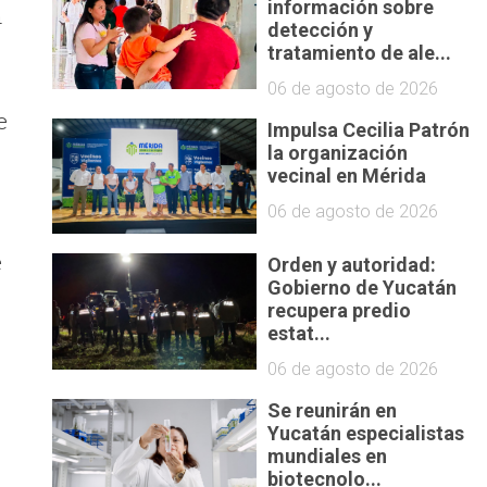
información sobre
n
detección y
tratamiento de ale...
06 de agosto de 2026
e
Impulsa Cecilia Patrón
la organización
vecinal en Mérida
06 de agosto de 2026
e
Orden y autoridad:
Gobierno de Yucatán
recupera predio
estat...
06 de agosto de 2026
Se reunirán en
Yucatán especialistas
mundiales en
biotecnolo...