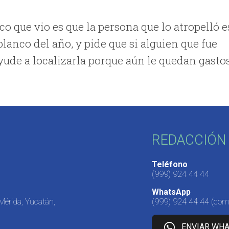
 que vio es que la persona que lo atropelló e
lanco del año, y pide que si alguien que fue
ayude a localizarla porque aún le quedan gasto
REDACCIÓN 
Teléfono
(999) 924 44 44
WhatsApp
 Mérida, Yucatán,
(999) 924 44 44
(come
ENVIAR WH