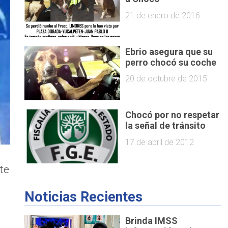
21 de enero de 2016
Ebrio asegura que su
perro chocó su coche
20 de octubre de 2015
Chocó por no respetar
la señal de tránsito
17 de abril de 2012
te
Noticias Recientes
Brinda IMSS