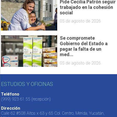
Pide Cecilia Patrón seguir
trabajado en la cohesión
social
05 de agosto de 2026
Se compromete
Gobierno del Estado a
pagar la falta de un
med...
05 de agosto de 2026
ESTUDIOS Y OFICINAS
Teléfono
(999) 923 61 55
(recepción)
Dirección
Calle 62 #508 Altos x 63 y 65 Col. Centro, Mérida, Yucatán,