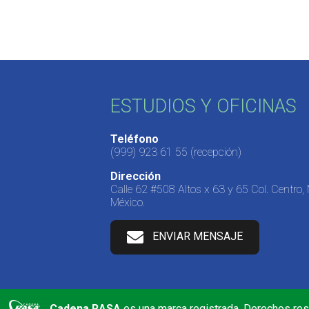
ESTUDIOS Y OFICINAS
Teléfono
(999) 923 61 55
(recepción)
Dirección
Calle 62 #508 Altos x 63 y 65 Col. Centro,
México.
ENVIAR MENSAJE
Cadena RASA
es una marca registrada. Derechos re