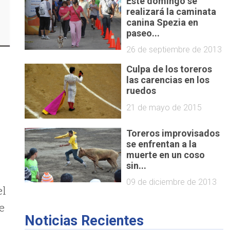
Este domingo se
realizará la caminata
canina Spezia en
paseo...
26 de septiembre de 2013
Culpa de los toreros
las carencias en los
ruedos
21 de mayo de 2015
Toreros improvisados
se enfrentan a la
muerte en un coso
sin...
s
09 de diciembre de 2013
el
e
Noticias Recientes