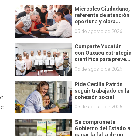
Miércoles Ciudadano,
referente de atención
oportuna y clara...
05 de agosto de 2026
Comparte Yucatán
con Oaxaca estrategia
científica para preve...
05 de agosto de 2026
Pide Cecilia Patrón
seguir trabajado en la
te
cohesión social
te
05 de agosto de 2026
Se compromete
Gobierno del Estado a
pagar la falta de un