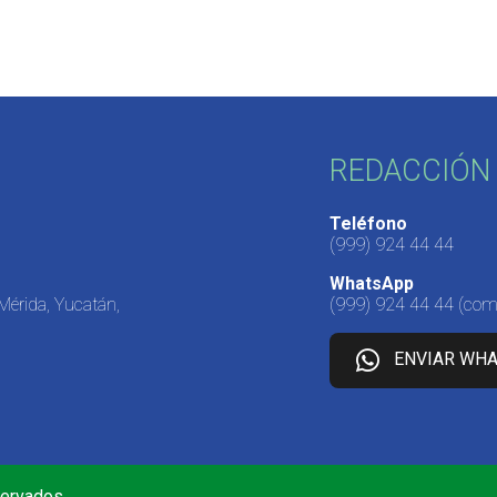
REDACCIÓN 
Teléfono
(999) 924 44 44
WhatsApp
 Mérida, Yucatán,
(999) 924 44 44
(come
ENVIAR WH
servados.