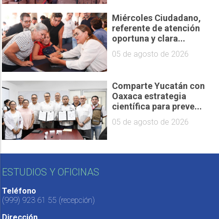
Miércoles Ciudadano,
referente de atención
oportuna y clara...
05 de agosto de 2026
Comparte Yucatán con
Oaxaca estrategia
científica para preve...
05 de agosto de 2026
ESTUDIOS Y OFICINAS
Teléfono
(999) 923 61 55
(recepción)
Dirección