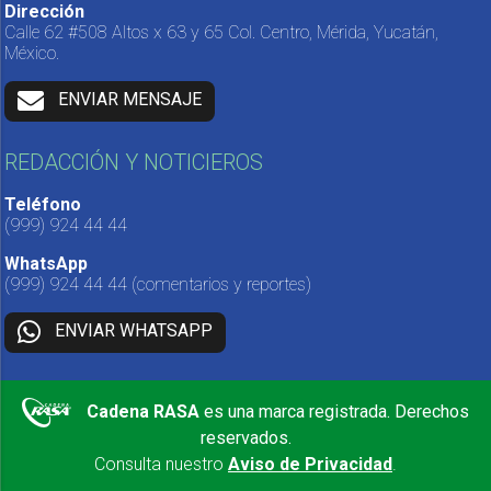
Dirección
Calle 62 #508 Altos x 63 y 65 Col. Centro, Mérida, Yucatán,
México.
ENVIAR MENSAJE
REDACCIÓN Y NOTICIEROS
Teléfono
(999) 924 44 44
WhatsApp
(999) 924 44 44
(comentarios y reportes)
ENVIAR WHATSAPP
Cadena RASA
es una marca registrada. Derechos
reservados.
Consulta nuestro
Aviso de Privacidad
.