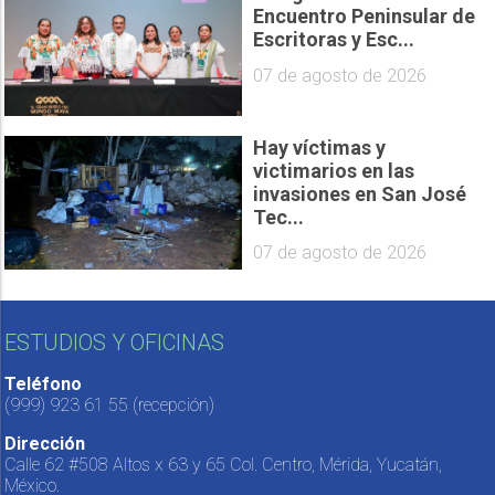
Encuentro Peninsular de
Escritoras y Esc...
07 de agosto de 2026
Hay víctimas y
victimarios en las
invasiones en San José
Tec...
07 de agosto de 2026
ESTUDIOS Y OFICINAS
Teléfono
(999) 923 61 55
(recepción)
Dirección
Calle 62 #508 Altos x 63 y 65 Col. Centro, Mérida, Yucatán,
México.