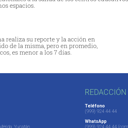
hos espacios.
a realiza su reporte y la acción en
ido de la misma, pero en promedio,
os, es menor a los 7 días.
REDACCIÓN 
Teléfono
(999) 924 44 44
WhatsApp
 Mérida, Yucatán,
(999) 924 44 44
(come