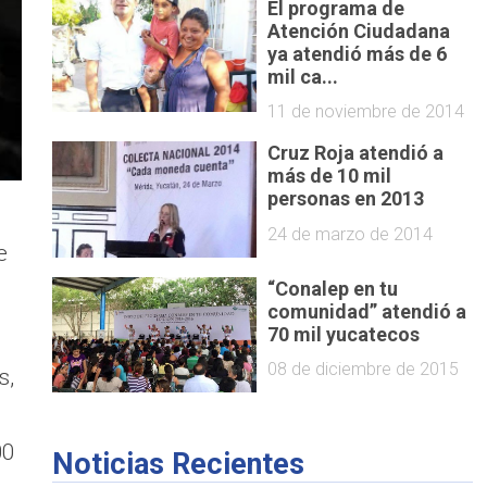
El programa de
Atención Ciudadana
ya atendió más de 6
mil ca...
11 de noviembre de 2014
Cruz Roja atendió a
más de 10 mil
personas en 2013
24 de marzo de 2014
e
“Conalep en tu
comunidad” atendió a
70 mil yucatecos
08 de diciembre de 2015
s,
00
Noticias Recientes