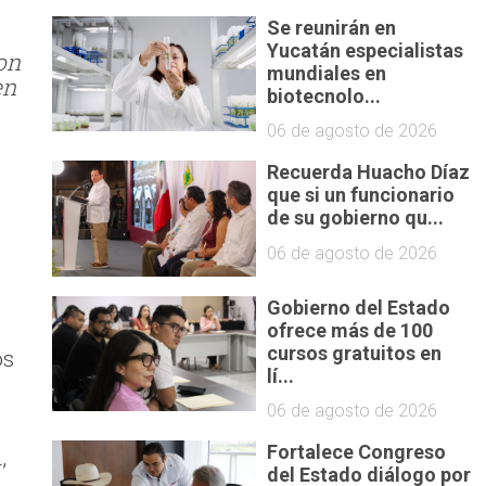
Se reunirán en
Yucatán especialistas
con
mundiales en
en
biotecnolo...
06 de agosto de 2026
Recuerda Huacho Díaz
que si un funcionario
de su gobierno qu...
06 de agosto de 2026
Gobierno del Estado
s
ofrece más de 100
cursos gratuitos en
os
lí...
06 de agosto de 2026
Fortalece Congreso
,
del Estado diálogo por
,