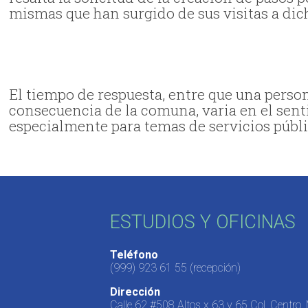
mismas que han surgido de sus visitas a dic
El tiempo de respuesta, entre que una person
consecuencia de la comuna, varia en el sent
especialmente para temas de servicios públic
ESTUDIOS Y OFICINAS
Teléfono
(999) 923 61 55
(recepción)
Dirección
Calle 62 #508 Altos x 63 y 65 Col. Centro,