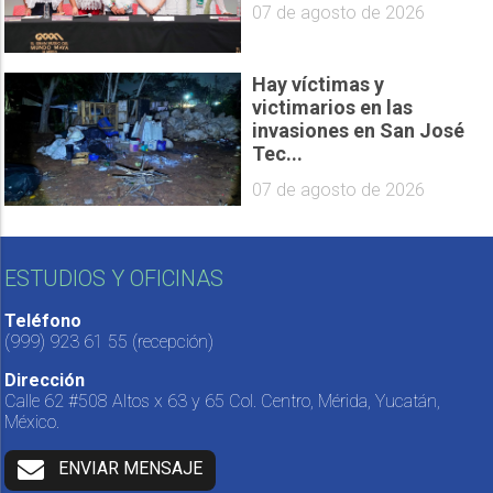
07 de agosto de 2026
Hay víctimas y
victimarios en las
invasiones en San José
Tec...
07 de agosto de 2026
ESTUDIOS Y OFICINAS
Teléfono
(999) 923 61 55
(recepción)
Dirección
Calle 62 #508 Altos x 63 y 65 Col. Centro, Mérida, Yucatán,
México.
ENVIAR MENSAJE