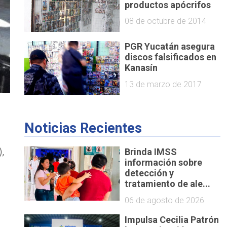
productos apócrifos
08 de octubre de 2014
PGR Yucatán asegura
discos falsificados en
Kanasín
13 de marzo de 2017
Noticias Recientes
d
,
Brinda IMSS
información sobre
detección y
tratamiento de ale...
06 de agosto de 2026
Impulsa Cecilia Patrón