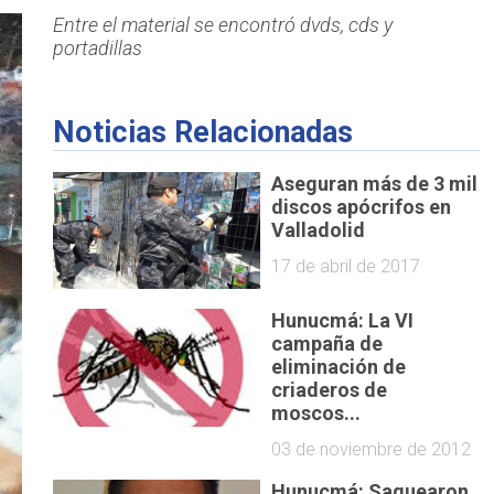
Entre el material se encontró dvds, cds y
portadillas
Noticias Relacionadas
Aseguran más de 3 mil
discos apócrifos en
Valladolid
17 de abril de 2017
Hunucmá: La VI
campaña de
eliminación de
criaderos de
moscos...
03 de noviembre de 2012
Hunucmá: Saquearon