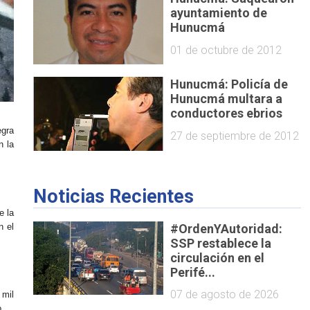
ayuntamiento de
Hunucmá
01 de octubre de 2012
Hunucmá: Policía de
Hunucmá multara a
conductores ebrios
egra
27 de septiembre de 2012
n la
Noticias Recientes
e la
#OrdenYAutoridad:
n el
SSP restablece la
circulación en el
Perifé...
07 de agosto de 2026
 mil
o.