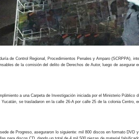
aduría de Control Regional, Procedimientos Penales y Amparo (SCRPPA), int
nsables de la comisión del delito de Derechos de Autor, luego de asegurar e
limiento a una Carpeta de Investigación iniciada por el Ministerio Público d
ucatán, se trasladaron en la calle 26-A por calle 25 de la colonia Centro, e
Subsede de Progreso, aseguraron lo siguiente: mil 800 discos en formato DVD y
las para discos CD, dando un total de 4 mil 500 piezas de material falsificad