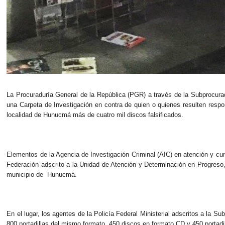
La Procuraduría General de la República (PGR) a través de la Subprocur
una Carpeta de Investigación en contra de quien o quienes resulten respo
localidad de Hunucmá más de cuatro mil discos falsificados.
Elementos de la Agencia de Investigación Criminal (AIC) en atención y cump
Federación adscrito a la Unidad de Atención y Determinación en Progreso, Y
municipio de Hunucmá.
En el lugar, los agentes de la Policía Federal Ministerial adscritos a la 
800 portadillas del mismo formato, 450 discos en formato CD y 450 portadil