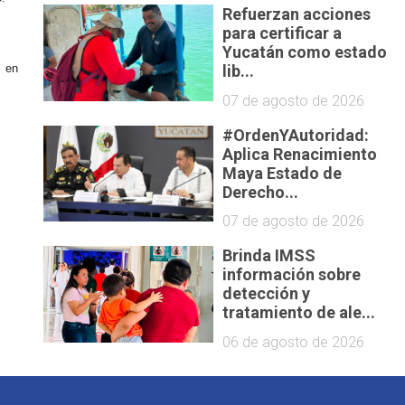
Refuerzan acciones
para certificar a
Yucatán como estado
lib...
o en
07 de agosto de 2026
#OrdenYAutoridad:
Aplica Renacimiento
Maya Estado de
Derecho...
07 de agosto de 2026
Brinda IMSS
información sobre
detección y
tratamiento de ale...
06 de agosto de 2026