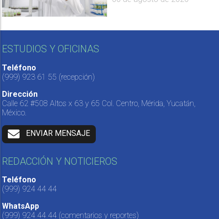
ESTUDIOS Y OFICINAS
Teléfono
(999) 923 61 55
(recepción)
Dirección
Calle 62 #508 Altos x 63 y 65 Col. Centro, Mérida, Yucatán,
México.
ENVIAR MENSAJE
REDACCIÓN Y NOTICIEROS
Teléfono
(999) 924 44 44
WhatsApp
(999) 924 44 44
(comentarios y reportes)