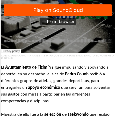
Cadena RASA
·
APOYAN A ATLETAS PARA QUE SIGAN PONIENDO EN ALTO EL NOMBRE D
E TIZIMÍN
El
Ayuntamiento de Tizimín
sigue impulsando y apoyando al
deporte; en su despacho, el alcalde
Pedro Couoh
recibió a
diferentes grupos de atletas, grandes deportistas, para
entregarles un
apoyo económico
que servirán para solventar
sus gastos con miras a participar en las diferentes
competencias y disciplinas.
Muestra de ello fue a la
selección
de
Taekwondo
que recibió