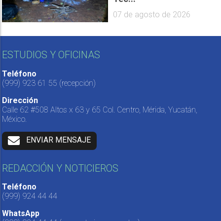
07 de agosto de 2026
ESTUDIOS Y OFICINAS
Teléfono
(999) 923 61 55
(recepción)
Dirección
Calle 62 #508 Altos x 63 y 65 Col. Centro, Mérida, Yucatán,
México.
ENVIAR MENSAJE
REDACCIÓN Y NOTICIEROS
Teléfono
(999) 924 44 44
WhatsApp