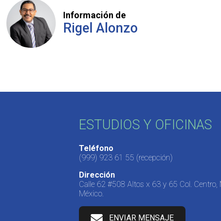
Información de
Rigel Alonzo
ESTUDIOS Y OFICINAS
Teléfono
(999) 923 61 55
(recepción)
Dirección
Calle 62 #508 Altos x 63 y 65 Col. Centro,
México.
ENVIAR MENSAJE