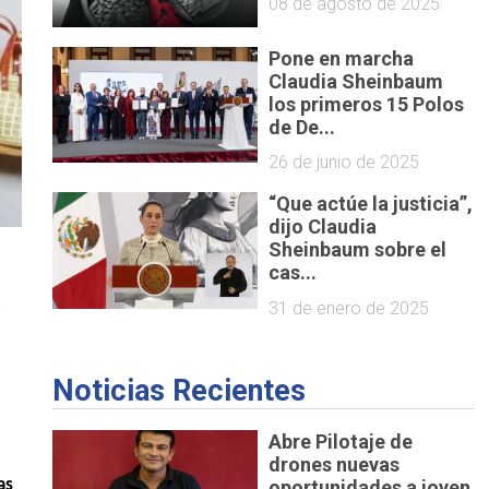
08 de agosto de 2025
Pone en marcha
Claudia Sheinbaum
los primeros 15 Polos
de De...
26 de junio de 2025
“Que actúe la justicia”,
dijo Claudia
Sheinbaum sobre el
cas...
 
31 de enero de 2025
Noticias Recientes
Abre Pilotaje de
drones nuevas
s 
oportunidades a joven