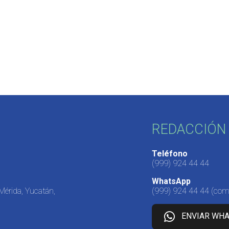
REDACCIÓN 
Teléfono
(999) 924 44 44
WhatsApp
 Mérida, Yucatán,
(999) 924 44 44
(come
ENVIAR WH