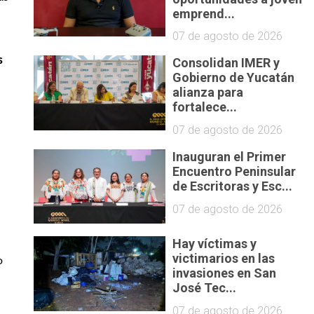
emprend...
07 de agosto de 2026
 
Consolidan IMER y
Gobierno de Yucatán
alianza para
fortalece...
07 de agosto de 2026
Inauguran el Primer
Encuentro Peninsular
de Escritoras y Esc...
07 de agosto de 2026
Hay víctimas y
victimarios en las
o 
invasiones en San
José Tec...
07 de agosto de 2026