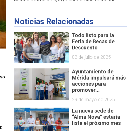
Noticias Relacionadas
Todo listo para la
Feria de Becas de
Descuento
02 de julio de 2025
Ayuntamiento de
yo 
Mérida impulsará más
acciones para
promover...
29 de mayo de 2025
La nueva sede de
“Alma Nova” estaría
lista el próximo mes
. 