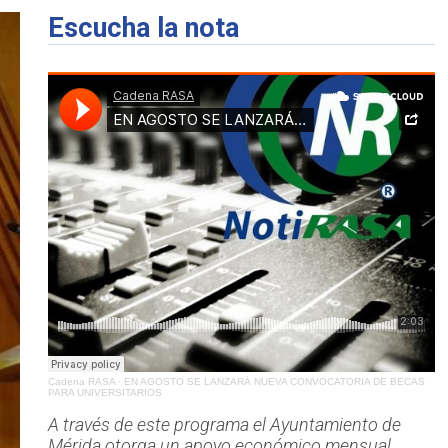
Escucha la nota
Cadena RASA
·
EN AGOSTO SE LANZARÁ NUEVA CONVOCATORIA DE BECAS
PARA UNIVERSITARIOS
A través de este programa el Ayuntamiento de
Mérida otorga un apoyo económico mensual.