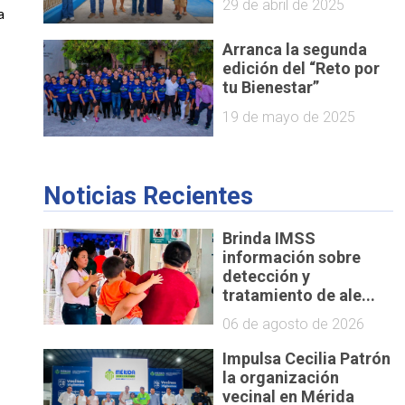
29 de abril de 2025
 
Arranca la segunda
edición del “Reto por
tu Bienestar”
19 de mayo de 2025
Noticias Recientes
Brinda IMSS
información sobre
detección y
tratamiento de ale...
06 de agosto de 2026
Impulsa Cecilia Patrón
la organización
vecinal en Mérida