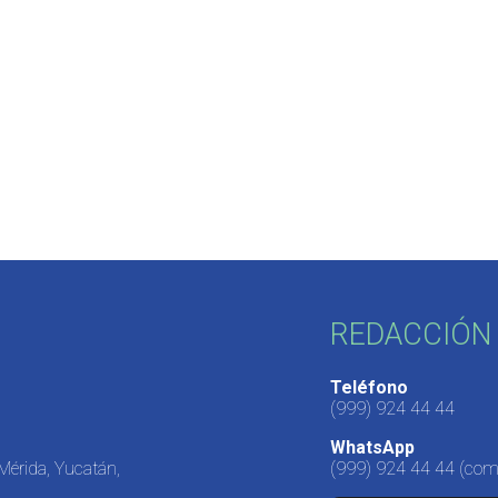
REDACCIÓN 
Teléfono
(999) 924 44 44
WhatsApp
 Mérida, Yucatán,
(999) 924 44 44
(come