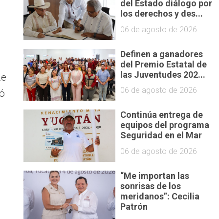
del Estado diálogo por
los derechos y des...
06 de agosto de 2026
Definen a ganadores
del Premio Estatal de
las Juventudes 202...
de
06 de agosto de 2026
tó
Continúa entrega de
equipos del programa
Seguridad en el Mar
06 de agosto de 2026
“Me importan las
sonrisas de los
meridanos”: Cecilia
Patrón