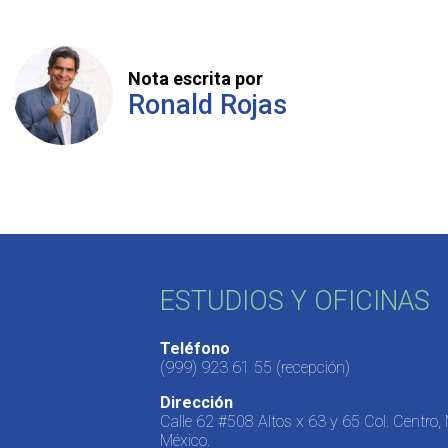
Nota escrita por
Ronald Rojas
ESTUDIOS Y OFICINAS
Teléfono
(999) 923 61 55
(recepción)
Dirección
Calle 62 #508 Altos x 63 y 65 Col. Centro,
México.