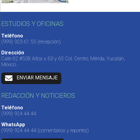
ESTUDIOS Y OFICINAS
Teléfono
(999) 923 61 55
(recepción)
Dirección
Calle 62 #508 Altos x 63 y 65 Col. Centro, Mérida, Yucatán,
México.
ENVIAR MENSAJE
REDACCIÓN Y NOTICIEROS
Teléfono
(999) 924 44 44
WhatsApp
(999) 924 44 44
(comentarios y reportes)