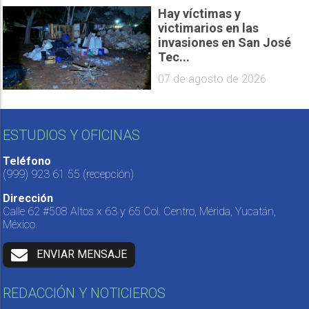
Hay víctimas y
victimarios en las
invasiones en San José
Tec...
07 de agosto de 2026
ESTUDIOS Y OFICINAS
Teléfono
(999) 923 61 55
(recepción)
Dirección
Calle 62 #508 Altos x 63 y 65 Col. Centro, Mérida, Yucatán,
México.
ENVIAR MENSAJE
REDACCIÓN Y NOTICIEROS