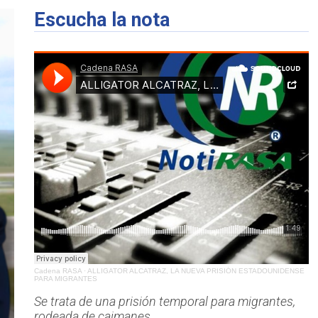
Escucha la nota
Cadena RASA
·
ALLIGATOR ALCATRAZ, LA NUEVA PRISIÓN ESTADOUNIDENSE
PARA MIGRANTES
Se trata de una prisión temporal para migrantes,
rodeada de caimanes.