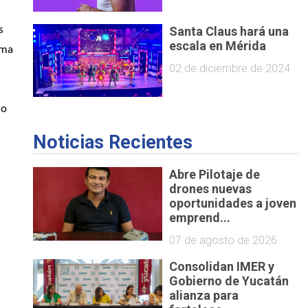
 
Santa Claus hará una
escala en Mérida
ma 
02 de diciembre de 2024
o 
Noticias Recientes
Abre Pilotaje de
drones nuevas
oportunidades a joven
emprend...
07 de agosto de 2026
Consolidan IMER y
Gobierno de Yucatán
alianza para