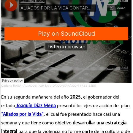
Cadena RASA
·
ALIADOS POR LA VIDA CONTARA CON TRES EJES
En su segunda mañanera del año 
2025
, el gobernador del 
estado
 Joaquín Díaz Mena
 presentó los ejes de acción del plan 
“Aliados por la Vida”
, el cual fue presentado hace casi una 
semana y que tiene como objetivo
 desarrollar una estrategia 
integral
 para que la violencia no forme parte de la cultura o de 