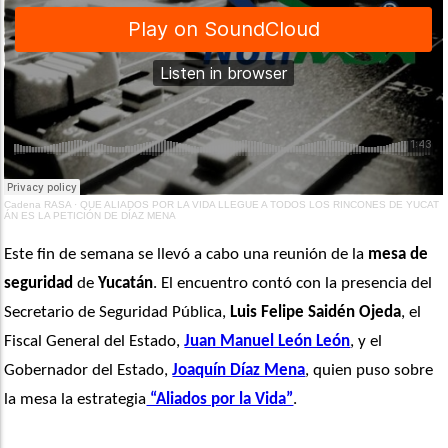
Cadena RASA
·
QUE ALIADOS POR LA VIDA LLEGUE A TODOS LOS RINCONES DE YUCAT
ÁN ES LA PETICIÓN DE DÍAZ MENA
Este fin de semana se llevó a cabo una reunión de la 
mesa de 
seguridad
 de
 Yucatán
. El encuentro contó con la presencia del 
Secretario de Seguridad Pública, 
Luis Felipe Saidén Ojeda
, el 
Fiscal General del Estado, 
Juan Manuel León León
, y el 
Gobernador del Estado, 
Joaquín Díaz Mena
, quien puso sobre 
la mesa la estrategia
 “Aliados por la Vida”
.