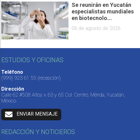
Se reunirán en Yucatán
especialistas mundiales
en biotecnolo...
06 de agosto de 2026
ESTUDIOS Y OFICINAS
Teléfono
(999) 923 61 55
(recepción)
Dirección
Calle 62 #508 Altos x 63 y 65 Col. Centro, Mérida, Yucatán,
México.
ENVIAR MENSAJE
REDACCIÓN Y NOTICIEROS