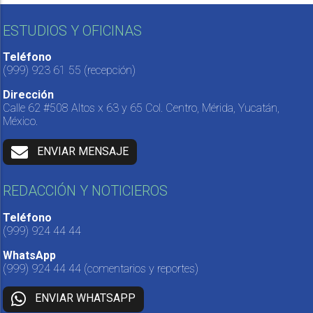
ESTUDIOS Y OFICINAS
Teléfono
(999) 923 61 55
(recepción)
Dirección
Calle 62 #508 Altos x 63 y 65 Col. Centro, Mérida, Yucatán,
México.
ENVIAR MENSAJE
REDACCIÓN Y NOTICIEROS
Teléfono
(999) 924 44 44
WhatsApp
(999) 924 44 44
(comentarios y reportes)
ENVIAR WHATSAPP