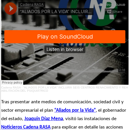
Cadena RASA
·
“ALIADOS POR LA VIDA” INCLUIRÁ SEIS CENTROS RENACIMIENTO Y REH
ABILITACIÓN DEL PSIQUIÁTRICO
Tras presentar ante medios de comunicación, sociedad civil y 
sector empresarial el plan 
“Aliados por la Vida”
, el gobernador 
del estado, 
Joaquín Díaz Mena
, visitó las instalaciones de 
Noticieros Cadena RASA
 para explicar en detalle las acciones 