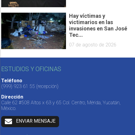
Hay víctimas y
victimarios en las
invasiones en San José
Tec...
07 de agosto de 2026
ESTUDIOS Y OFICINAS
Teléfono
(999) 923 61 55
(recepción)
Dirección
Calle 62 #508 Altos x 63 y 65 Col. Centro, Mérida, Yucatán,
México.
ENVIAR MENSAJE