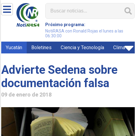
Próximo programa:
NotiRASA con Ronald Rojas el lunes a las
06:30:00
Yucatán
Boletines
Ciencia y Tecnología
Clima
Advierte Sedena sobre
documentación falsa
09 de enero de 2018